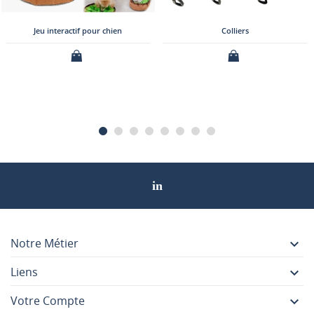
Colliers
Porte-ustensiles en forme de ch
Notre Métier

Liens

Votre Compte
