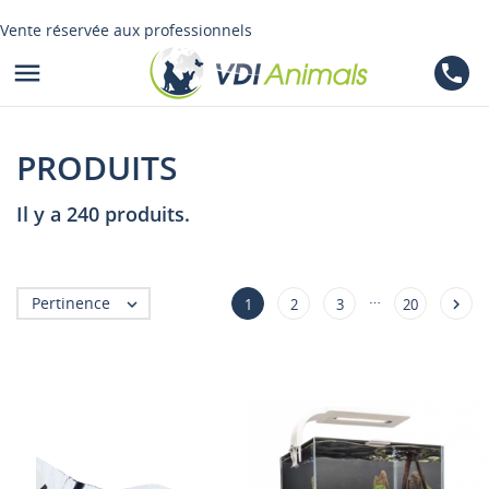
Vente réservée aux professionnels

phone
PRODUITS
Il y a 240 produits.
…
Pertinence


1
2
3
20