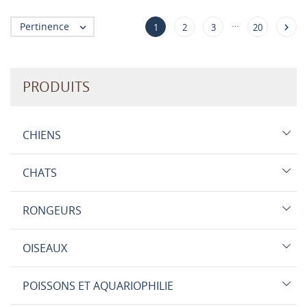
…
Pertinence


1
2
3
20
PRODUITS
CHIENS
CHATS
RONGEURS
OISEAUX
POISSONS ET AQUARIOPHILIE